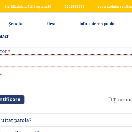
Str. Mănăstirii Plătărești nr.10
0242533033
scoala1plataresti@g
Școala
Elevi
Info. interes public
tact
tor
*
*
Ține-mă
ntificare
 uitat parola?