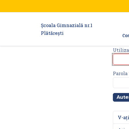
Şcoala Gimnazială nr.1
Plătărești
Con
Utiliza
Parola
Aute
V-ați