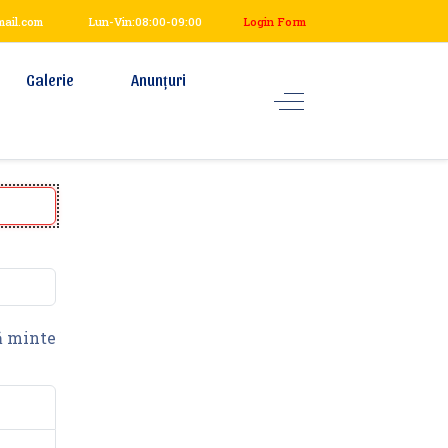
mail.com
Lun-Vin:08:00-09:00
Login Form
Galerie
Anunțuri
 minte