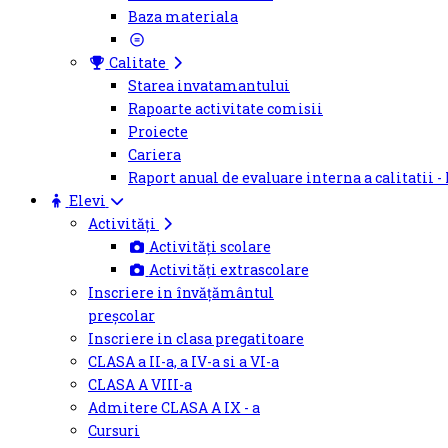
Baza materiala
Calitate
Starea invatamantului
Rapoarte activitate comisii
Proiecte
Cariera
Raport anual de evaluare interna a calitatii -
Elevi
Activități
Activități scolare
Activități extrascolare
Inscriere in învățământul
preșcolar
Inscriere in clasa pregatitoare
CLASA a II-a, a IV-a si a VI-a
CLASA A VIII-a
Admitere CLASA A IX - a
Cursuri