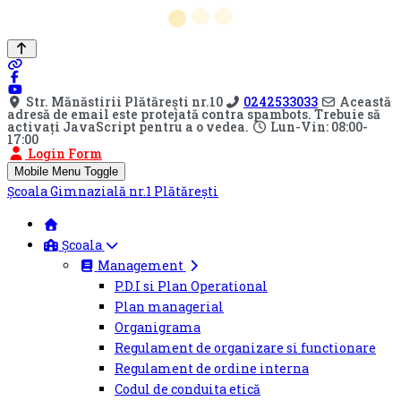
Str. Mănăstirii Plătărești nr.10
0242533033
Această
adresă de email este protejată contra spambots. Trebuie să
activați JavaScript pentru a o vedea.
Lun-Vin: 08:00-
17:00
Login Form
Mobile Menu Toggle
Şcoala Gimnazială nr.1 Plătărești
Școala
Management
P.D.I si Plan Operational
Plan managerial
Organigrama
Regulament de organizare si functionare
Regulament de ordine interna
Codul de conduita etică