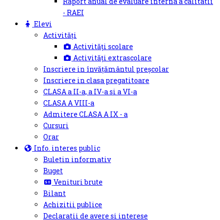
Raport anual de evaluare interna a calitatii
- RAEI
Elevi
Activități
Activități scolare
Activități extrascolare
Inscriere in învățământul preșcolar
Inscriere in clasa pregatitoare
CLASA a II-a, a IV-a si a VI-a
CLASA A VIII-a
Admitere CLASA A IX - a
Cursuri
Orar
Info. interes public
Buletin informativ
Buget
Venituri brute
Bilant
Achizitii publice
Declaratii de avere si interese