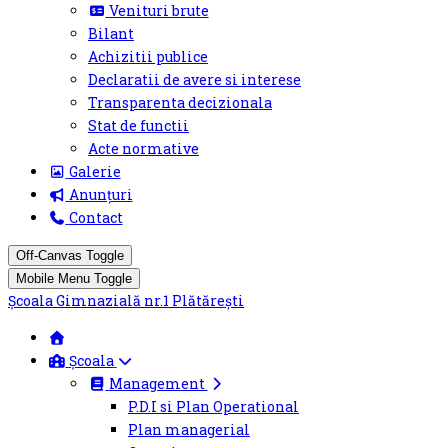
Venituri brute
Bilant
Achizitii publice
Declaratii de avere si interese
Transparenta decizionala
Stat de functii
Acte normative
Galerie
Anunțuri
Contact
Off-Canvas Toggle
Mobile Menu Toggle
Şcoala Gimnazială nr.1 Plătărești
Școala
Management
P.D.I si Plan Operational
Plan managerial