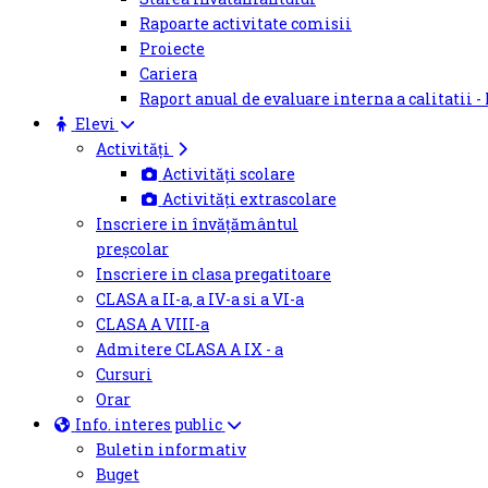
Rapoarte activitate comisii
Proiecte
Cariera
Raport anual de evaluare interna a calitatii -
Elevi
Activități
Activități scolare
Activități extrascolare
Inscriere in învățământul
preșcolar
Inscriere in clasa pregatitoare
CLASA a II-a, a IV-a si a VI-a
CLASA A VIII-a
Admitere CLASA A IX - a
Cursuri
Orar
Info. interes public
Buletin informativ
Buget