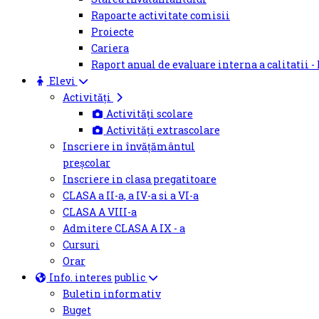
Rapoarte activitate comisii
Proiecte
Cariera
Raport anual de evaluare interna a calitatii -
Elevi
Activități
Activități scolare
Activități extrascolare
Inscriere in învățământul
preșcolar
Inscriere in clasa pregatitoare
CLASA a II-a, a IV-a si a VI-a
CLASA A VIII-a
Admitere CLASA A IX - a
Cursuri
Orar
Info. interes public
Buletin informativ
Buget