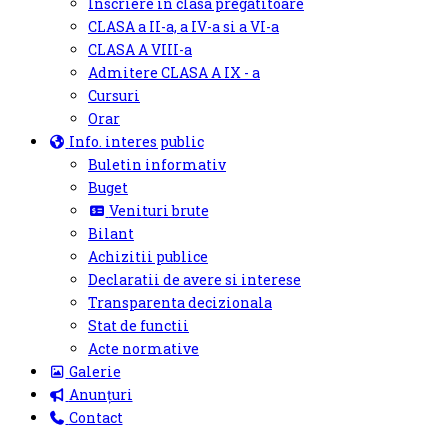
Inscriere in clasa pregatitoare
CLASA a II-a, a IV-a si a VI-a
CLASA A VIII-a
Admitere CLASA A IX - a
Cursuri
Orar
Info. interes public
Buletin informativ
Buget
Venituri brute
Bilant
Achizitii publice
Declaratii de avere si interese
Transparenta decizionala
Stat de functii
Acte normative
Galerie
Anunțuri
Contact