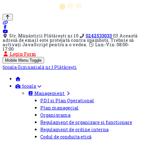
Str. Mănăstirii Plătărești nr.10
0242533033
Această
adresă de email este protejată contra spambots. Trebuie să
activați JavaScript pentru a o vedea.
Lun-Vin: 08:00-
17:00
Login Form
Mobile Menu Toggle
Şcoala Gimnazială nr.1 Plătărești
Școala
Management
P.D.I si Plan Operational
Plan managerial
Organigrama
Regulament de organizare si functionare
Regulament de ordine interna
Codul de conduita etică