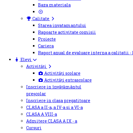
Baza materiala
Calitate
Starea invatamantului
Rapoarte activitate comisii
Proiecte
Cariera
Raport anual de evaluare interna a calitatii -
Elevi
Activități
Activități scolare
Activități extrascolare
Inscriere in învățământul
preșcolar
Inscriere in clasa pregatitoare
CLASA a II-a, a IV-a si a VI-a
CLASA A VIII-a
Admitere CLASA A IX - a
Cursuri