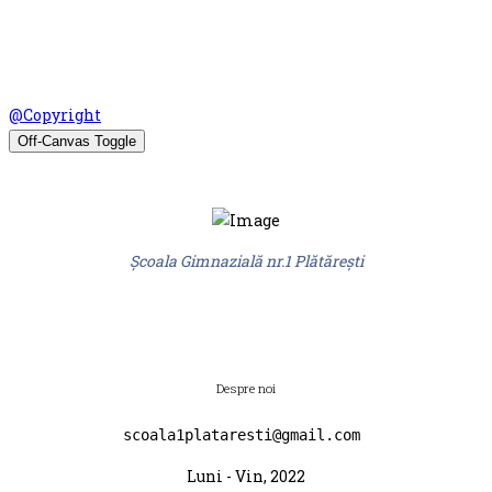
© Şcoala Gimnaziala nr.1 Plataresti 2026. Design by
@Copyright
Off-Canvas Toggle
Şcoala Gimnazială nr.1 Plătărești
Despre noi
scoala1plataresti@gmail.com 
Luni - Vin, 2022