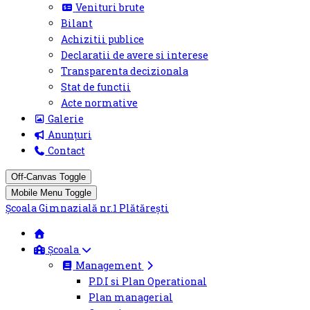
Venituri brute
Bilant
Achizitii publice
Declaratii de avere si interese
Transparenta decizionala
Stat de functii
Acte normative
Galerie
Anunțuri
Contact
Off-Canvas Toggle
Mobile Menu Toggle
Şcoala Gimnazială nr.1 Plătărești
Școala
Management
P.D.I si Plan Operational
Plan managerial