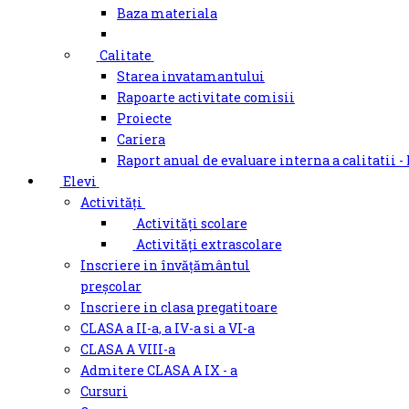
Baza materiala
Calitate
Starea invatamantului
Rapoarte activitate comisii
Proiecte
Cariera
Raport anual de evaluare interna a calitatii -
Elevi
Activități
Activități scolare
Activități extrascolare
Inscriere in învățământul
preșcolar
Inscriere in clasa pregatitoare
CLASA a II-a, a IV-a si a VI-a
CLASA A VIII-a
Admitere CLASA A IX - a
Cursuri