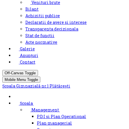
Venituri brute
Bilant
Achizitii publice
Declaratii de avere si interese
Transparenta decizionala
Stat de functii
Acte normative
Galerie
Anunțuri
Contact
Off-Canvas Toggle
Mobile Menu Toggle
Şcoala Gimnazială nr.1 Plătărești
Școala
Management
P.D.I si Plan Operational
Plan managerial