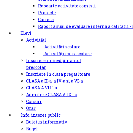
Rapoarte activitate comisii
Proiecte
Cariera
Raport anual de evaluare interna a calitatii -
Elevi
Activități
Activități scolare
Activități extrascolare
Inscriere in învățământul
preșcolar
Inscriere in clasa pregatitoare
CLASA a II-a, a IV-a si a VI-a
CLASA A VIII-a
Admitere CLASA A IX - a
Cursuri
Orar
Info. interes public
Buletin informativ
Buget