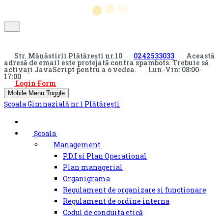
Str. Mănăstirii Plătărești nr.10
0242533033
Această
adresă de email este protejată contra spambots. Trebuie să
activați JavaScript pentru a o vedea.
Lun-Vin: 08:00-
17:00
Login Form
Mobile Menu Toggle
Şcoala Gimnazială nr.1 Plătărești
Școala
Management
P.D.I si Plan Operational
Plan managerial
Organigrama
Regulament de organizare si functionare
Regulament de ordine interna
Codul de conduita etică