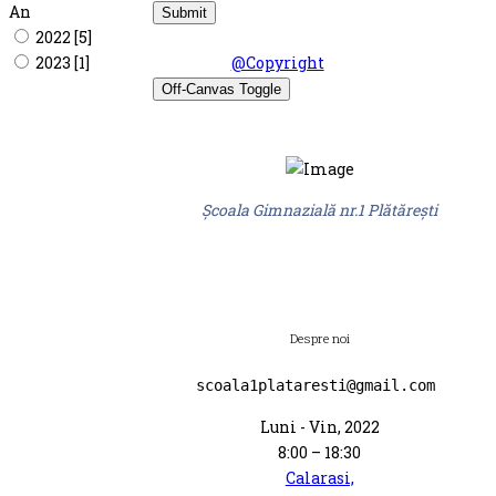
An
2022 [5]
© Şcoala Gimnaziala nr.1 Plataresti 2026.
2023 [1]
Design by
@Copyright
Off-Canvas Toggle
Şcoala Gimnazială nr.1 Plătărești
Despre noi
scoala1plataresti@gmail.com 
Luni - Vin, 2022
8:00 – 18:30
Calarasi,