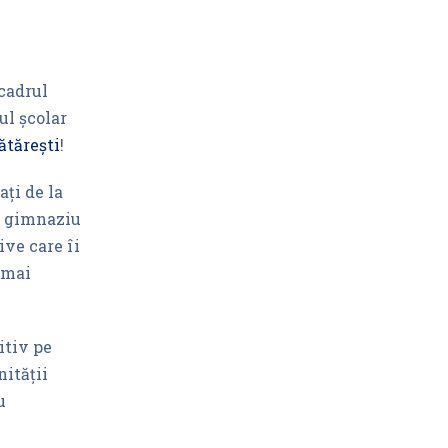
 cadrul
ul școlar
ătărești
!
ați de la
de gimnaziu
ive care îi
 mai
itiv pe
ității
u