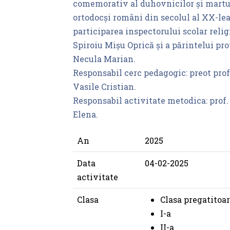
comemorativ al duhovnicilor și martur
ortodocși români din secolul al XX-lea
participarea inspectorului scolar religi
Spiroiu Mișu Oprică și a părintelui pr
Necula Marian.
Responsabil cerc pedagogic: preot prof
Vasile Cristian.
Responsabil activitate metodica: prof
Elena.
An
2025
Data
04-02-2025
activitate
Clasa
Clasa pregatitoa
I-a
II-a