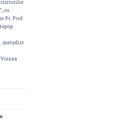
isitorilor
", cu
e Pr. Prof.
otopop
. metodist
. Voinea
re