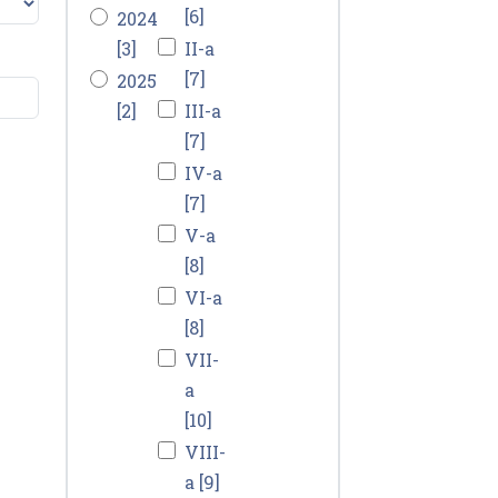
[6]
2024
[3]
II-a
[7]
2025
[2]
III-a
[7]
IV-a
[7]
V-a
[8]
VI-a
[8]
VII-
a
[10]
VIII-
a [9]