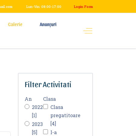
mail.com
Lun-Vin: 08:00-17:00
Login Form
Galerie
Anunțuri
Filter Activitati
An
Clasa
2022
Clasa
[1]
pregatitoare
[4]
2023
[5]
I-a