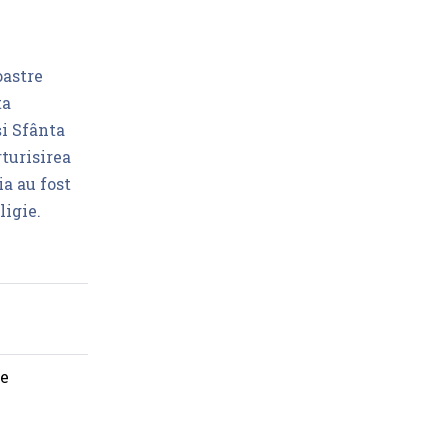
oastre
ta
și Sfânta
rturisirea
ia au fost
ligie.
re