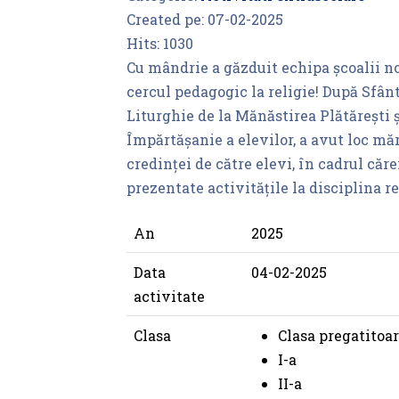
Created pe:
07-02-2025
Hits:
1030
Cu mândrie a găzduit echipa școalii n
cercul pedagogic la religie! După Sfân
Liturghie de la Mănăstirea Plătărești 
Împărtășanie a elevilor, a avut loc mă
credinței de către elevi, în cadrul căre
prezentate activitățile la disciplina re
An
2025
Data
04-02-2025
activitate
Clasa
Clasa pregatitoa
I-a
II-a