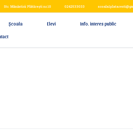
Str. Mănăstirii Plătărești nr.10
0242533033
scoala1plataresti@g
Școala
Elevi
Info. interes public
tact