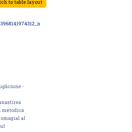
rugăciune -
anastirea
ea metodica
 omagial al
nul