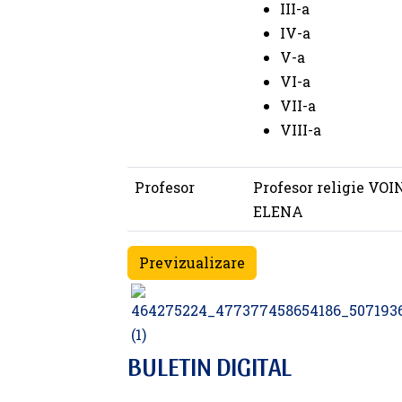
III-a
IV-a
V-a
VI-a
VII-a
VIII-a
Profesor
Profesor religie VO
ELENA
Previzualizare
BULETIN DIGITAL