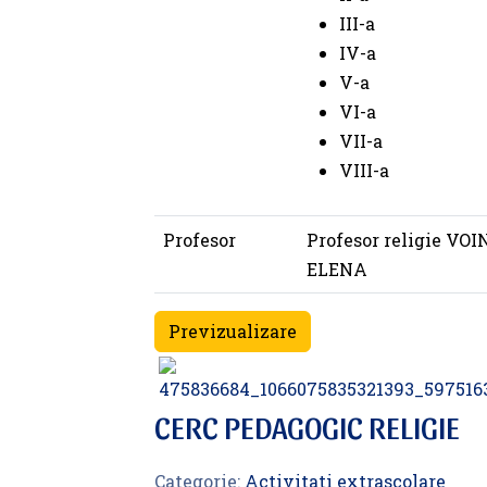
III-a
IV-a
V-a
VI-a
VII-a
VIII-a
Profesor
Profesor religie VO
ELENA
Previzualizare
CERC PEDAGOGIC RELIGIE
Categorie:
Activitati extrascolare