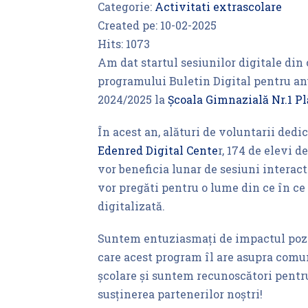
Categorie:
Activitati extrascolare
Created pe:
10-02-2025
Hits:
1073
Am dat startul sesiunilor digitale din
programului Buletin Digital pentru an
2024/2025 la
Școala Gimnazială Nr.1 Pl
În acest an, alături de voluntarii dedic
Edenred Digital Cente
r, 174 de elevi 
vor beneficia lunar de sesiuni interact
vor pregăti pentru o lume din ce în ce
digitalizată.
Suntem entuziasmați de impactul poz
care acest program îl are asupra comun
școlare și suntem recunoscători pentr
susținerea partenerilor noștri!