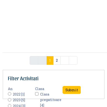
1
2
Filter Activitati
An
Clasa
2022 [1]
Clasa
pregatitoare
2023 [5]
[4]
2024 [3]