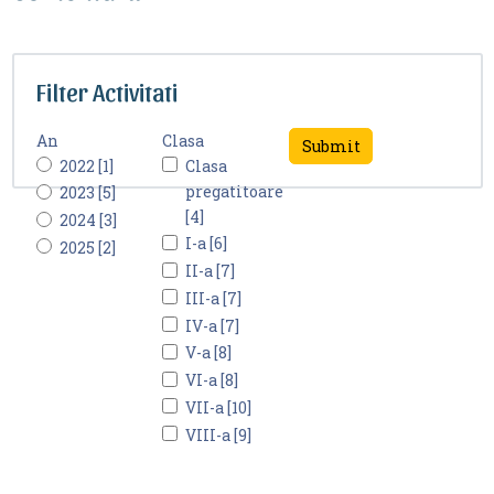
Filter Activitati
An
Clasa
2022 [1]
Clasa
pregatitoare
2023 [5]
[4]
2024 [3]
I-a [6]
2025 [2]
II-a [7]
III-a [7]
IV-a [7]
V-a [8]
VI-a [8]
VII-a [10]
VIII-a [9]