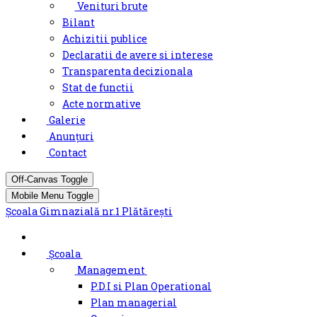
Venituri brute
Bilant
Achizitii publice
Declaratii de avere si interese
Transparenta decizionala
Stat de functii
Acte normative
Galerie
Anunțuri
Contact
Off-Canvas Toggle
Mobile Menu Toggle
Şcoala Gimnazială nr.1 Plătărești
Școala
Management
P.D.I si Plan Operational
Plan managerial