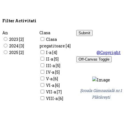
Filter Activitati
An
Clasa
2023 [2]
Clasa
© Şcoala Gimnaziala
2024 [3]
pregatitoare [4]
nr.1 Plataresti 2026.
2025 [2]
I-a [4]
Design by
@Copyright
II-a [5]
Off-Canvas Toggle
III-a [5]
IV-a [5]
V-a [6]
VI-a [6]
Şcoala Gimnazială nr.1
VII-a [7]
Plătărești
VIII-a [6]