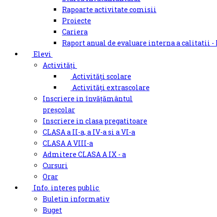
Rapoarte activitate comisii
Proiecte
Cariera
Raport anual de evaluare interna a calitatii -
Elevi
Activități
Activități scolare
Activități extrascolare
Inscriere in învățământul
preșcolar
Inscriere in clasa pregatitoare
CLASA a II-a, a IV-a si a VI-a
CLASA A VIII-a
Admitere CLASA A IX - a
Cursuri
Orar
Info. interes public
Buletin informativ
Buget