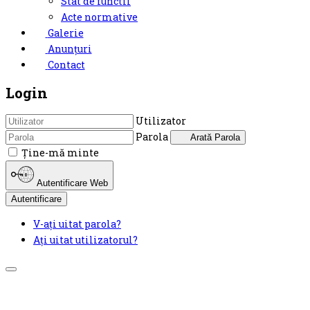
Stat de functii
Acte normative
Galerie
Anunțuri
Contact
Login
Utilizator
Parola
Arată Parola
Ţine-mă minte
Autentificare Web
Autentificare
V-ați uitat parola?
Ați uitat utilizatorul?