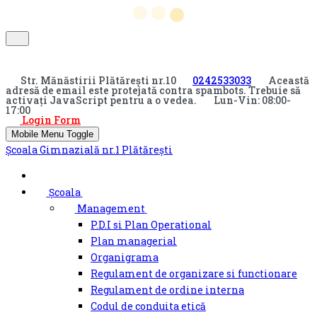
Str. Mănăstirii Plătărești nr.10
0242533033
Această
adresă de email este protejată contra spambots. Trebuie să
activați JavaScript pentru a o vedea.
Lun-Vin: 08:00-
17:00
Login Form
Mobile Menu Toggle
Şcoala Gimnazială nr.1 Plătărești
Școala
Management
P.D.I si Plan Operational
Plan managerial
Organigrama
Regulament de organizare si functionare
Regulament de ordine interna
Codul de conduita etică