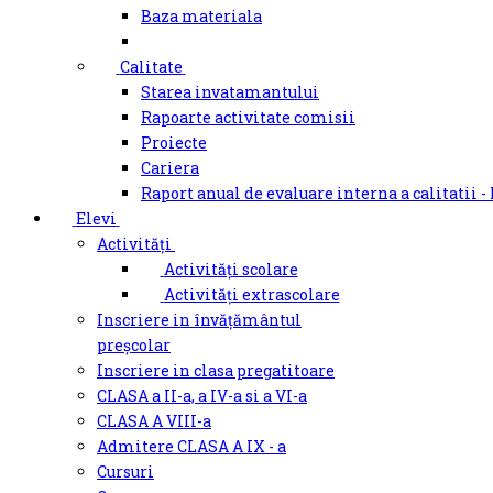
Baza materiala
Calitate
Starea invatamantului
Rapoarte activitate comisii
Proiecte
Cariera
Raport anual de evaluare interna a calitatii -
Elevi
Activități
Activități scolare
Activități extrascolare
Inscriere in învățământul
preșcolar
Inscriere in clasa pregatitoare
CLASA a II-a, a IV-a si a VI-a
CLASA A VIII-a
Admitere CLASA A IX - a
Cursuri