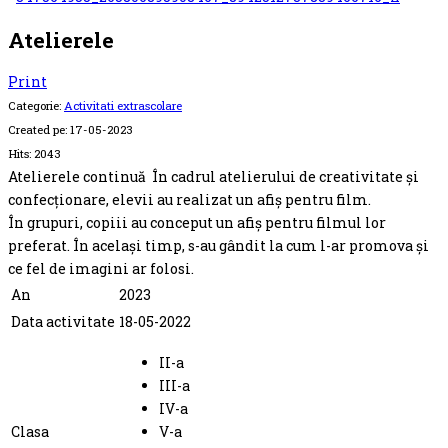
Atelierele
Print
Categorie:
Activitati extrascolare
Created pe:
17-05-2023
Hits:
2043
Atelierele continuă În cadrul atelierului de creativitate și
confecționare, elevii au realizat un afiș pentru film.
În grupuri, copiii au conceput un afiș
pentru filmul lor
preferat. În același timp, s-au gândit la cum l-ar promova și
ce fel de imagini ar folosi.
An
2023
Data activitate
18-05-2022
II-a
III-a
IV-a
Clasa
V-a