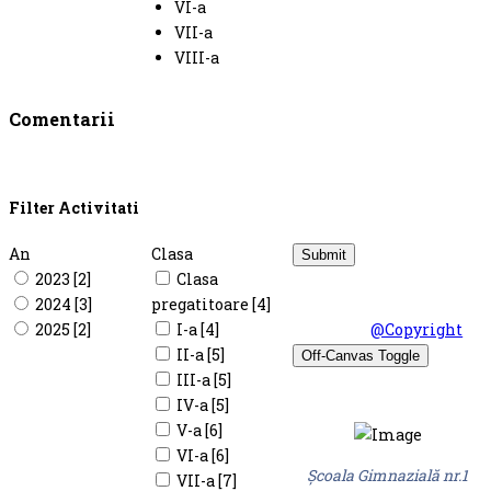
VI-a
VII-a
VIII-a
Comentarii
Filter Activitati
An
Clasa
2023 [2]
Clasa
© Şcoala Gimnaziala
2024 [3]
pregatitoare [4]
nr.1 Plataresti 2026.
2025 [2]
I-a [4]
Design by
@Copyright
II-a [5]
Off-Canvas Toggle
III-a [5]
IV-a [5]
V-a [6]
VI-a [6]
Şcoala Gimnazială nr.1
VII-a [7]