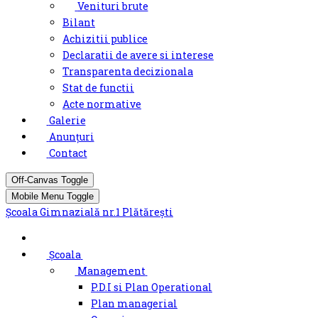
Venituri brute
Bilant
Achizitii publice
Declaratii de avere si interese
Transparenta decizionala
Stat de functii
Acte normative
Galerie
Anunțuri
Contact
Off-Canvas Toggle
Mobile Menu Toggle
Şcoala Gimnazială nr.1 Plătărești
Școala
Management
P.D.I si Plan Operational
Plan managerial