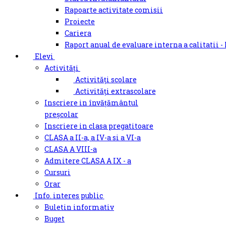
Rapoarte activitate comisii
Proiecte
Cariera
Raport anual de evaluare interna a calitatii -
Elevi
Activități
Activități scolare
Activități extrascolare
Inscriere in învățământul
preșcolar
Inscriere in clasa pregatitoare
CLASA a II-a, a IV-a si a VI-a
CLASA A VIII-a
Admitere CLASA A IX - a
Cursuri
Orar
Info. interes public
Buletin informativ
Buget