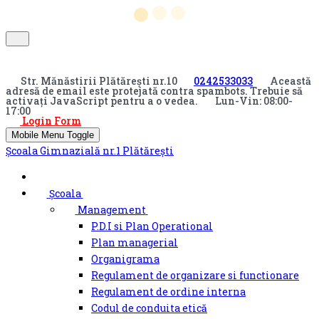
Str. Mănăstirii Plătărești nr.10
0242533033
Această
adresă de email este protejată contra spambots. Trebuie să
activați JavaScript pentru a o vedea.
Lun-Vin: 08:00-
17:00
Login Form
Mobile Menu Toggle
Şcoala Gimnazială nr.1 Plătărești
Școala
Management
P.D.I si Plan Operational
Plan managerial
Organigrama
Regulament de organizare si functionare
Regulament de ordine interna
Codul de conduita etică