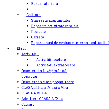
Baza materiala
Calitate
Starea invatamantului
Rapoarte activitate comisii
Proiecte
Cariera
Raport anual de evaluare interna a calitatii -
Elevi
Activități
Activități scolare
Activități extrascolare
Inscriere in învățământul
preșcolar
Inscriere in clasa pregatitoare
CLASA a II-a, a IV-a si a VI-a
CLASA A VIII-a
Admitere CLASA A IX - a
Cursuri