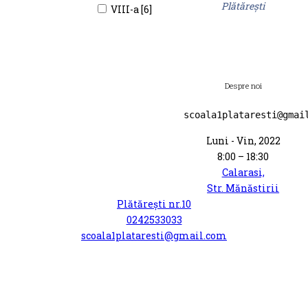
Plătărești
VIII-a [6]
Despre noi
scoala1plataresti@gmai
Luni - Vin, 2022
8:00 – 18:30
Calarasi,
Str. Mănăstirii
Plătărești nr.10
0242533033
scoala1plataresti@gmail.com