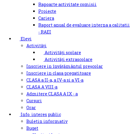
Rapoarte activitate comisii
Proiecte
Cariera
Raport anual de evaluare interna a calitatii
- RAEI
Elevi
Activități
Activități scolare
Activități extrascolare
Inscriere in învățământul preșcolar
Inscriere in clasa pregatitoare
CLASA a II-a, a IV-a si a VI-a
CLASA A VIII-a
Admitere CLASA A IX - a
Cursuri
Orar
Info. interes public
Buletin informativ
Buget