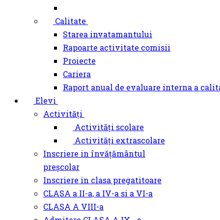
Calitate
Starea invatamantului
Rapoarte activitate comisii
Proiecte
Cariera
Raport anual de evaluare interna a calit
Elevi
Activități
Activități scolare
Activități extrascolare
Inscriere in învățământul
preșcolar
Inscriere in clasa pregatitoare
CLASA a II-a, a IV-a si a VI-a
CLASA A VIII-a
Admitere CLASA A IX - a