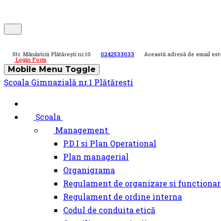
Str. Mănăstirii Plătărești nr.10
0242533033
Această adresă de email est
Login Form
Mobile Menu Toggle
Şcoala Gimnazială nr.1 Plătărești
Școala
Management
P.D.I si Plan Operational
Plan managerial
Organigrama
Regulament de organizare si functionar
Regulament de ordine interna
Codul de conduita etică