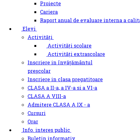
Proiecte
Cariera
Raport anual de evaluare interna a calit
Elevi
Activități
Activități scolare
Activități extrascolare
Inscriere in învățământul
preșcolar
Inscriere in clasa pregatitoare
CLASA a II-a, a IV-a si a VI-a
CLASA A VIII-a
Admitere CLASA A IX - a
Cursuri
Orar
Info. interes public
Buletin informativ